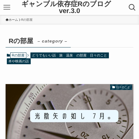
ギャンブル依存症Rのブログ
ver.3.0
ホーム
Rの部屋
Rの部屋
– category –
Rの部屋
どうでもいい話
旅 温泉 の部屋
日々のこと
本や映画の話
日々のこと